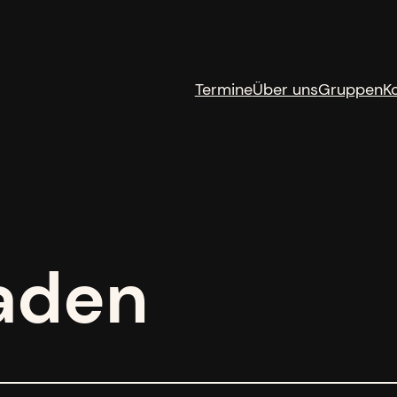
Termine
Über uns
Gruppen
K
aden